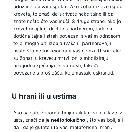
oduzimajući vam spokoj. Ako žohari izlaze ispod
kreveta, to znači da skrivate neke tajne ili da
znate nešto što vas muči. S druge strane, ako je
krevet onaj koji dijelite s partnerom, tada su
dotična tajna i strah povezani s vašim odnosom:
to bi mogla biti izdaja (vaša ili partnerova) ili
nešto što ne funkcionira u vašoj vezi. U snu, ako
su žohari u krevetu mrtvi, oni simboliziraju
neugodna sjećanja i stvarnosti, također
povezane s prošlošću, koje nastaju uskrsnuti.
U hrani ili u ustima
Ako sanjate žohare u tanjuru ili koji vam izlaze iz
usta, znači da je
nešto toksično
, što vas boli, ali
da i dalje gutate i to vas, metaforično, hrani.