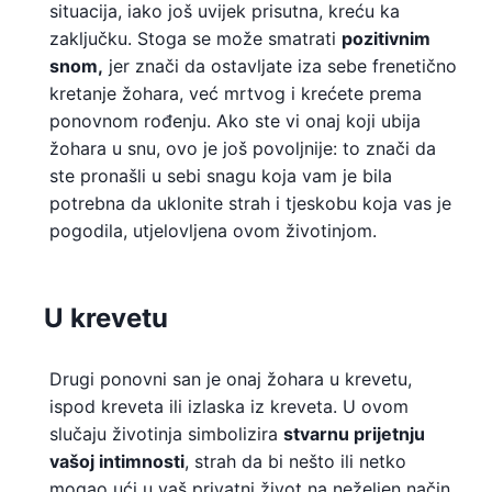
situacija, iako još uvijek prisutna, kreću ka
zaključku. Stoga se može smatrati
pozitivnim
snom,
jer znači da ostavljate iza sebe frenetično
kretanje žohara, već mrtvog i krećete prema
ponovnom rođenju. Ako ste vi onaj koji ubija
žohara u snu, ovo je još povoljnije: to znači da
ste pronašli u sebi snagu koja vam je bila
potrebna da uklonite strah i tjeskobu koja vas je
pogodila, utjelovljena ovom životinjom.
U krevetu
Drugi ponovni san je onaj žohara u krevetu,
ispod kreveta ili izlaska iz kreveta. U ovom
slučaju životinja simbolizira
stvarnu prijetnju
vašoj intimnosti
, strah da bi nešto ili netko
mogao ući u vaš privatni život na neželjen način,