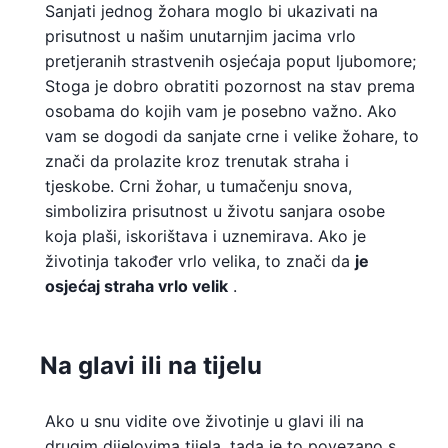
Sanjati jednog žohara moglo bi ukazivati ​​na
prisutnost u našim unutarnjim jacima vrlo
pretjeranih strastvenih osjećaja poput ljubomore;
Stoga je dobro obratiti pozornost na stav prema
osobama do kojih vam je posebno važno. Ako
vam se dogodi da sanjate crne i velike žohare, to
znači da prolazite kroz trenutak straha i
tjeskobe. Crni žohar, u tumačenju snova,
simbolizira prisutnost u životu sanjara osobe
koja plaši, iskorištava i uznemirava. Ako je
životinja također vrlo velika, to znači da
je
osjećaj straha vrlo velik
.
Na glavi ili na tijelu
Ako u snu vidite ove životinje u glavi ili na
drugim dijelovima tijela, tada je to povezano s