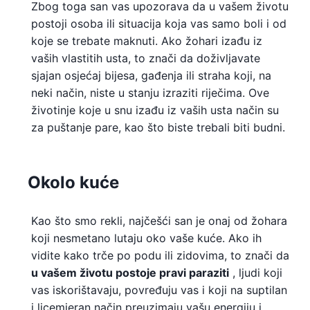
Zbog toga san vas upozorava da u vašem životu
postoji osoba ili situacija koja vas samo boli i od
koje se trebate maknuti. Ako žohari izađu iz
vaših vlastitih usta, to znači da doživljavate
sjajan osjećaj bijesa, gađenja ili straha koji, na
neki način, niste u stanju izraziti riječima. Ove
životinje koje u snu izađu iz vaših usta način su
za puštanje pare, kao što biste trebali biti budni.
Okolo kuće
Kao što smo rekli, najčešći san je onaj od žohara
koji nesmetano lutaju oko vaše kuće. Ako ih
vidite kako trče po podu ili zidovima, to znači da
u vašem životu postoje pravi paraziti
, ljudi koji
vas iskorištavaju, povređuju vas i koji na suptilan
i licemjeran način preuzimaju vašu energiju i