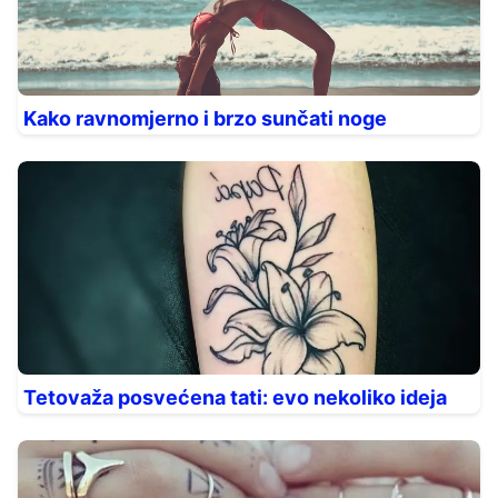
Kako ravnomjerno i brzo sunčati noge
Tetovaža posvećena tati: evo nekoliko ideja