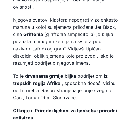
ovisnosti.
Njegova cvatovi klastera nepogrešiv zelenkasto i
mahuna u kojoj su sjemena priložene Jet Black,
čine
Griffonia
(g riffonia simplicifolia) je biljka
poznata u mnogim zemljama svijeta pod
nazivom „afričkog grah”. Vidjevši tipičan
diskoidni oblik sjemena koje proizvodi, lako je
razumjeti podrijetlo njegova imena.
To je
drvenasta grmlje biljka
podrijetlom
iz
tropskih regija Afrike
, sposobna doseći visinu
od tri metra. Rasprostranjena je prije svega u
Gani, Togu i Obali Slonovače.
Otkrijte i: Prirodni lijekovi za tjeskobu: prirodni
antistres