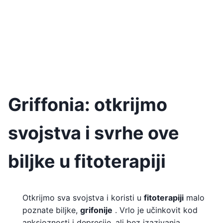
Griffonia: otkrijmo
svojstva i svrhe ove
biljke u fitoterapiji
Otkrijmo sva svojstva i koristi u
fitoterapiji
malo
poznate biljke,
grifonije
. Vrlo je učinkovit kod
anksioznosti i depresije, ali bez izazivanja