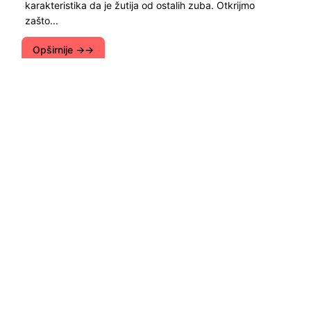
karakteristika da je žutija od ostalih zuba. Otkrijmo
zašto...
Opširnije →
Portal Bio-Zelena je posvećena zelenih
tehnologija i eko-trendovima u svijetu. Postoji
mjesto i prehrana, zdravlje, ljepota i ognjište