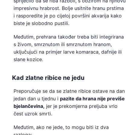
spriječilo da se riba razboli, s obzirom na njihovu
impresivnu hrabrost. Bolje usitnite hranu prstima
i rasporedite je po cijeloj površini akvarija kako
biste je slobodno pustili.
Međutim, prehrana također treba biti integrirana
s živom, smrznutom ili smrznutom hranom,
uključujući na primjer larve komaraca, dafnije ili
slane kozice.
Kad zlatne ribice ne jedu
Preporučuje se da se zlatne ribice ostave na dan
jedan dan u tjednu i
pazite da hrana nije previše
bjelančevina,
jer je prekomjerna preljuba vrlo
čest uzrok smrti.
Međutim, ako ne jede, to mogu biti iz dva
razloga: