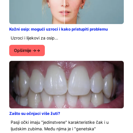
Kožni osip: mogući uzroci i kako pristupiti problemu
Uzroci i lijekovi za osip...
Opširnije →
Zašto su očnjaci više žuti?
Pasji očki imaju "jedinstvene" karakteristike čak i u
ljudskim zubima. Među njima je i "genetska"