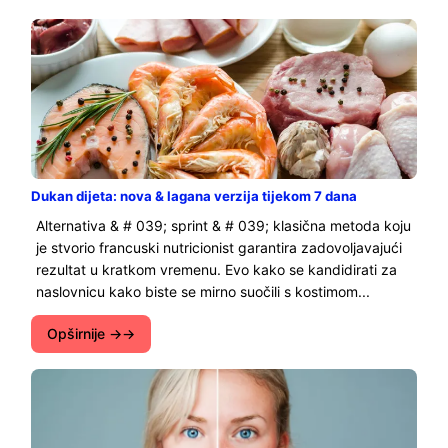
Dukan dijeta: nova & lagana verzija tijekom 7 dana
Alternativa & # 039; sprint & # 039; klasična metoda koju
je stvorio francuski nutricionist garantira zadovoljavajući
rezultat u kratkom vremenu. Evo kako se kandidirati za
naslovnicu kako biste se mirno suočili s kostimom...
Opširnije →