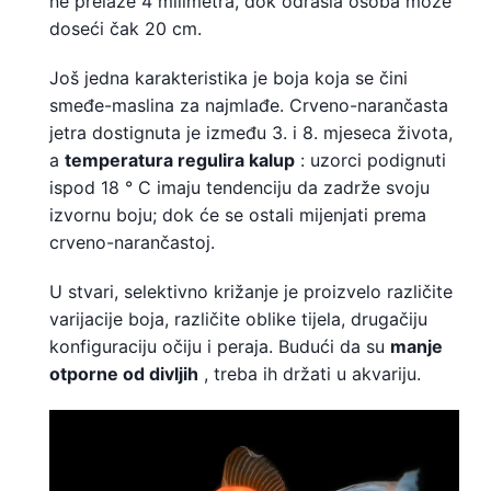
ne prelaze 4 milimetra, dok odrasla osoba može
doseći čak 20 cm.
Još jedna karakteristika je boja koja se čini
smeđe-maslina za najmlađe. Crveno-narančasta
jetra dostignuta je između 3. i 8. mjeseca života,
a
temperatura regulira kalup
: uzorci podignuti
ispod 18 ° C imaju tendenciju da zadrže svoju
izvornu boju; dok će se ostali mijenjati prema
crveno-narančastoj.
U stvari, selektivno križanje je proizvelo različite
varijacije boja, različite oblike tijela, drugačiju
konfiguraciju očiju i peraja. Budući da su
manje
otporne od divljih
, treba ih držati u akvariju.