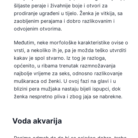
šiljaste peraje i živahnije boje i otvori za
prodiranje ugrađeni u tijelo. Ženka je vitkija, sa
zaobljenim perajama i dobro razlikovanim i
odvojenim otvorima.
Međutim, neke morfološke karakteristike ovise o
vrsti, a nekoliko ih je, pa je možda teško utvrditi
kakav je spol stvarno. Iz tog je razloga,
općenito, u ribama trenutak razmnožavanja
najbolje vrijeme za seks, odnosno razlikovanje
muškaraca od ženki. U ovoj fazi na glavi i u
blizini pera mužjaka nastaju bijeli ispupci, dok
ženka nespretno pliva i zbog jaja se nabrekne.
Voda akvarija
Recimo odmah da da bi se osjećao dobro, treba