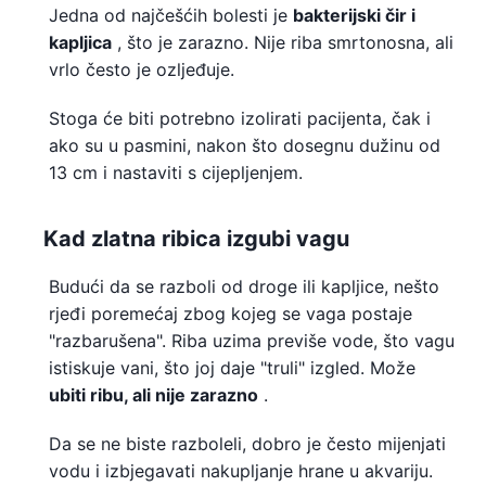
Jedna od najčešćih bolesti je
bakterijski čir i
kapljica
, što je zarazno. Nije riba smrtonosna, ali
vrlo često je ozljeđuje.
Stoga će biti potrebno izolirati pacijenta, čak i
ako su u pasmini, nakon što dosegnu dužinu od
13 cm i nastaviti s cijepljenjem.
Kad zlatna ribica izgubi vagu
Budući da se razboli od droge ili kapljice, nešto
rjeđi poremećaj zbog kojeg se vaga postaje
"razbarušena". Riba uzima previše vode, što vagu
istiskuje vani, što joj daje "truli" izgled. Može
ubiti ribu, ali nije zarazno
.
Da se ne biste razboleli, dobro je često mijenjati
vodu i izbjegavati nakupljanje hrane u akvariju.