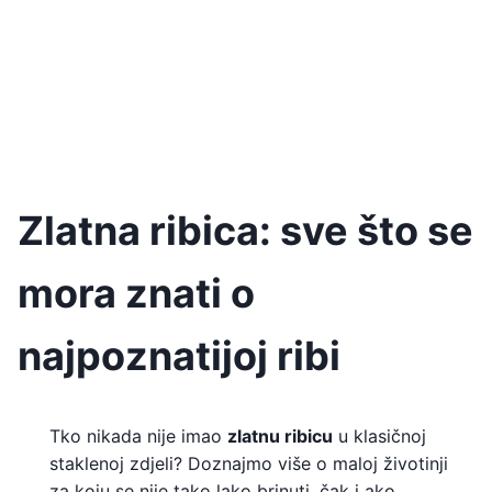
Zlatna ribica: sve što se
mora znati o
najpoznatijoj ribi
Tko nikada nije imao
zlatnu ribicu
u klasičnoj
staklenoj zdjeli? Doznajmo više o maloj životinji
za koju se nije tako lako brinuti, čak i ako