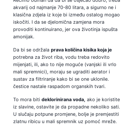
akvarij od najmanje 70-80 litara, a sigurno ne i
klasična zdjela iz koje bi između ostalog mogao
iskočiti. I da se djelomična zamjena mora
provoditi kontinuirano, jer ova životinja ispušta
amonijak.
Da bi se održala
prava količina kisika koja je
potrebna za život riba, vodu treba redovito
mijenjati, ili, ako to nije moguće (vanjski ili vrlo
mali spremnici), moraju se ugraditi aerator i
sustav za filtriranje kako bi se one uklonile.
čestice nastale raspadom organskih tvari.
To mora biti
deklorinirana voda,
ako je koristite
iz slavine, ostavite je da propadne nekoliko sati.
U slučaju potpune promjene, bolje je premjestiti
zlatnu ribicu u mali spremnik uz pomoć mreže.