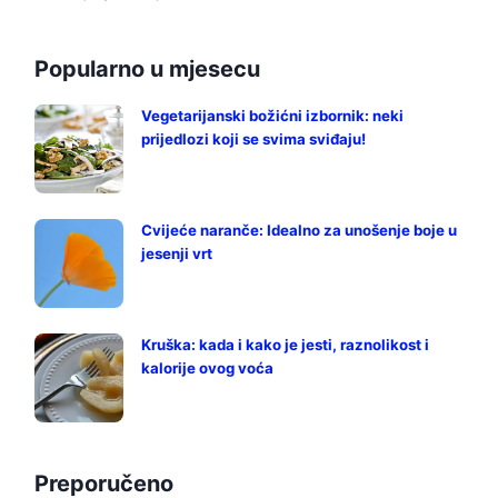
Popularno u mjesecu
Vegetarijanski božićni izbornik: neki
prijedlozi koji se svima sviđaju!
Cvijeće naranče: Idealno za unošenje boje u
jesenji vrt
Kruška: kada i kako je jesti, raznolikost i
kalorije ovog voća
Preporučeno