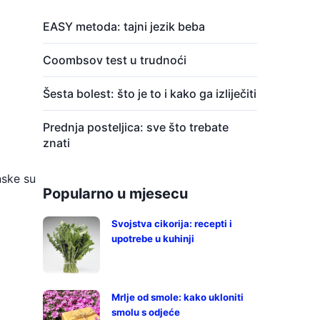
EASY metoda: tajni jezik beba
Coombsov test u trudnoći
Šesta bolest: što je to i kako ga izliječiti
Prednja posteljica: sve što trebate
znati
nske su
Popularno u mjesecu
Svojstva cikorija: recepti i
upotrebe u kuhinji
Mrlje od smole: kako ukloniti
smolu s odjeće