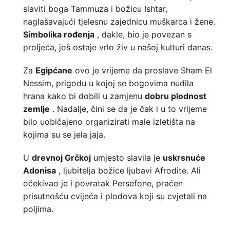
slaviti boga Tammuza i božicu Ishtar,
naglašavajući tjelesnu zajednicu muškarca i žene.
Simbolika rođenja
, dakle, bio je povezan s
proljeća, još ostaje vrlo živ u našoj kulturi danas.
Za
Egipćane
ovo je vrijeme da proslave Sham El
Nessim, prigodu u kojoj se bogovima nudila
hrana kako bi dobili u zamjenu
dobru plodnost
zemlje
. Nadalje, čini se da je čak i u to vrijeme
bilo uobičajeno organizirati male izletišta na
kojima su se jela jaja.
U
drevnoj Grčkoj
umjesto slavila je
uskrsnuće
Adonisa
, ljubitelja božice ljubavi Afrodite. Ali
očekivao je i povratak Persefone, praćen
prisutnošću cvijeća i plodova koji su cvjetali na
poljima.