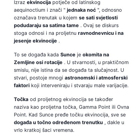
Izraz
ekvinocija
potječe od latinskog
aequinoctium i znači "
jednaka noć
", odnosno
označava trenutak u kojem
se sati svjetlosti
podudaraju sa satima tame
. Ovaj se diskurs
stoga odnosi i na proljetnu
ravnodnevnicu i na
jesenje ekvinocije
.
To se događa kada
Sunce
je
okomita na
Zemljine osi rotacije
. U stvarnosti, u praktičnom
smislu, nije istina da se događa ta slučajnost. U
stvari, postoje mnogi
astronomski i atmosferski
faktori
koji interveniraju i stvaraju male varijacije.
Točka
od proljetnog ekvinocija se također
naziva kao proljetna točka, Gamma Point ili Ovna
Point. Kad Sunce pređe točku ekvinocija, sve se
događa u točno određenom trenutku
, dakle u
vrlo kratkoj šaci vremena.