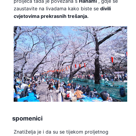
proljeća tada je povezana s
Hanami
, gdje
se
zaustavite na livadama kako biste se
divili
cvjetovima prekrasnih trešanja.
spomenici
Znatiželja je i da su se tijekom proljetnog