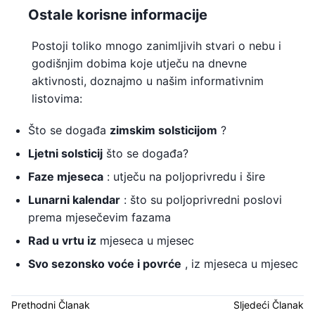
Ostale korisne informacije
Postoji toliko mnogo zanimljivih stvari o nebu i
godišnjim dobima koje utječu na dnevne
aktivnosti, doznajmo u našim informativnim
listovima:
Što se događa
zimskim solsticijom
?
Ljetni solsticij
što se događa?
Faze mjeseca
: utječu na poljoprivredu i šire
Lunarni kalendar
: što su poljoprivredni poslovi
prema mjesečevim fazama
Rad u vrtu iz
mjeseca u mjesec
Svo
sezonsko voće i povrće
, iz mjeseca u mjesec
Prethodni Članak
Sljedeći Članak