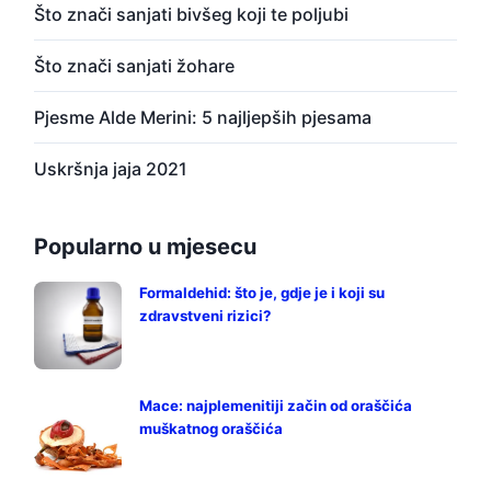
Što znači sanjati bivšeg koji te poljubi
Što znači sanjati žohare
Pjesme Alde Merini: 5 najljepših pjesama
Uskršnja jaja 2021
Popularno u mjesecu
Formaldehid: što je, gdje je i koji su
zdravstveni rizici?
Mace: najplemenitiji začin od oraščića
muškatnog oraščića