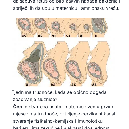
da sačuva fetus od bilo kakvih napada bakterija i
spriječi ih da uđu u maternicu i amnionsku vreću.
Tjednima trudnoće, kada se obično događa
izbacivanje sluznice?
Čep
je stvorena unutar maternice već u prvim
mjesecima trudnoće, brtvljenje cervikalni kanal i
stvaranje fizikalno-kemijska i imunološku
barijeru, ima tekućine i vlaknasti dosljednost