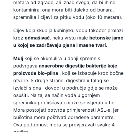
metara od zgrade, ali iznad svega, da bi ih ne
kontaminira, ona mora biti daleko od bunara,
spremnika i cijevi za pitku vodu (oko 10 metara).
Cijev koja skuplja kuhinjsku vodu također prolazi
kroz
odmašivač,
neku vrstu male
betonske jame
u kojoj se zadržavaju pjena i masne tvari.
Mulj
koji se akumulira u donji spremnik
podvrgava
anaerobne digestije bakterije koje
proizvode bio-plina
, koji se izbacuje kroz bočne
otvore. S druge strane, digestirani talog se
izvlači s dna i dovodi u područje gdje se može
osušiti. Na taj se način voda u gornjem
spremniku pročišćava i može se istjerati u tlo.
Mora postojati potvrda primjerenosti ASL-a, jer
bušotina mora poštivati ​​određene parametre.
Ova podobnost mora se provjeravati svake 4