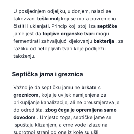
U posljednjem odjeljku, u donjem, nalazi se
takozvani
teški mulj
koji se mora povremeno
čistiti i uklanjati. Princip koji stoji iza
septičke
jame jest da
topljive organske tvari
mogu
fermentirati zahvaljujući djelovanju
bakterija
, za
razliku od netopljivih tvari koje podliježu
taloženju.
Septička jama i greznica
Važno je da septičku jamu ne
brkate
s
greznicom,
koja je uvijek namijenjena za
prikupljanje kanalizacije, ali ne preusmjerava je
do odredišta,
zbog čega je opremljena samo
dovodom
. Umjesto toga, septičke jame se
ispuštaju klizanjem, a crne vode izlaze na
suprotnoj strani od one iz koje su ušli.