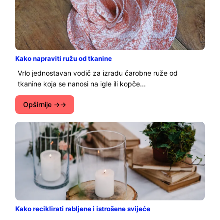
Kako napraviti ružu od tkanine
Vrlo jednostavan vodič za izradu čarobne ruže od
tkanine koja se nanosi na igle ili kopče...
Opširnije →
Kako reciklirati rabljene i istrošene svijeće