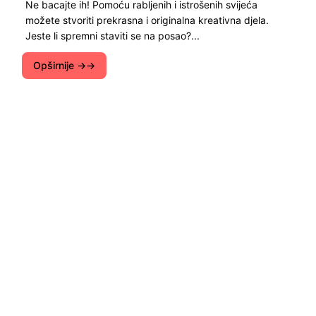
Ne bacajte ih! Pomoću rabljenih i istrošenih svijeća
možete stvoriti prekrasna i originalna kreativna djela.
Jeste li spremni staviti se na posao?...
Opširnije →
Portal Bio-Zelena je posvećena zelenih
tehnologija i eko-trendovima u svijetu. Postoji