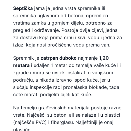
Septička
jama je jedna vrsta spremnika ili
spremnika uglavnom od betona, opremljen
vratima zamka u gornjem dijelu, potrebno za
pregled i održavanje. Postoje dvije cijevi, jedna
za dostavu koja prima crnu i sivu vodu i jedna za
izlaz, koja nosi pročišćenu vodu prema van.
Spremnik je
zatrpan
duboko
najmanje
1,20
metara
i udaljen 1 metar od temelja vaše kuće ili
zgrade i mora se uvijek instalirati u vanjskom
području, a nikada izravno ispod kuće, jer u
slučaju inspekcije radi pronalaska blokade, tada
ćete morati podijeliti cijeli kat kuće.
Na temelju građevinskih materijala postoje razne
vrste. Najčešći su beton, ali se nalaze i u plastici
(najčešće PVC) i fiberglasu. Najjeftiniji je onaj
plastični.