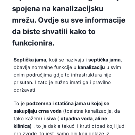
spojena na kanalizacijsku
mrežu. Ovdje su sve informacije
da biste shvatili kako to
funkcionira.
Septička
jama,
koji se nazivaju i
septička jama,
obavlja normalne funkcije u
kanalizaciju
u svim
onim područjima gdje to infrastruktura nije
prisutan. I zato je nužno imati ga i pravilno
održavati
To je
podzemna i statična jama u kojoj se
sakupljaju crna voda
(toaletna kanalizacija, da
tako kažem) i
siva
(
otpadna voda, ali ne
kišnica)
, to je dakle tekući i kruti otpad koji ljudi
proizvode, to jest, samo oni koji dolaze iz